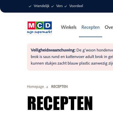

Vriendelijk

Vers

Voordeel
Winkels
Recepten
Ove
Veiligheidswaarschuwing:
De g’woon hondenvoer
brok is saus rund en kattenvoer adult brok in g
kunnen stukjes zacht blauw plastic aanwezig zij
Homepage
RECEPTEN
RECEPTEN