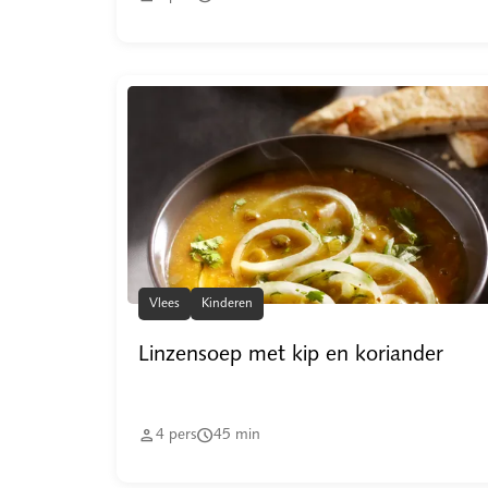
Vlees
Kinderen
Linzensoep met kip en koriander


4
pers
45
min