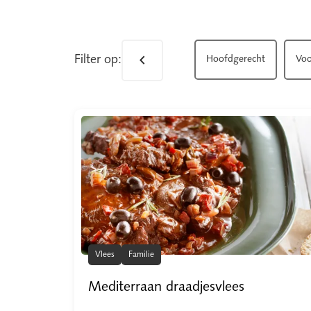
chevron_left
Filter op:
Dessert
Hoofdgerecht
Voo
Vlees
Familie
Mediterraan draadjesvlees