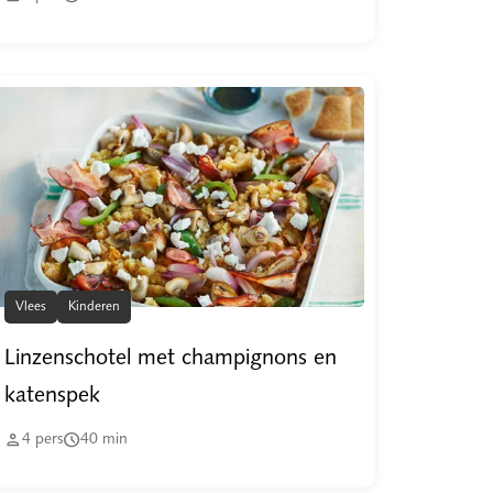
Vlees
Kinderen
Linzenschotel met champignons en
katenspek


4
pers
40
min