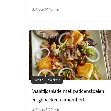


4
pers
15
min
Familie
Weekend
Maaltijdsalade met paddenstoelen
en gebakken camembert


2
pers
25
min