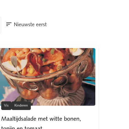
sort
Nieuwste eerst
d
Uitdagend
Smoothies
Engeland
Klaar in 20 
Vis
Kinderen
Maaltijdsalade met witte bonen,