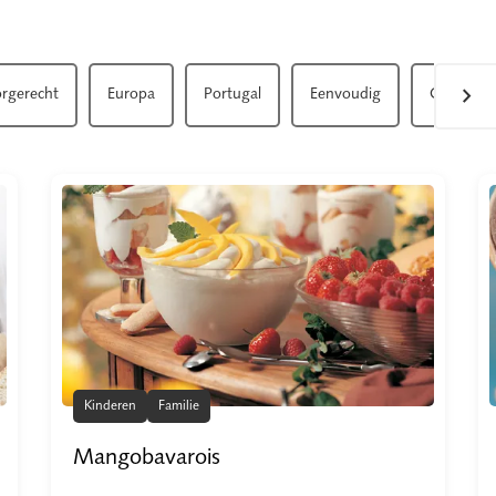
chevron_right
rgerecht
Europa
Portugal
Eenvoudig
Gemiddel
Kinderen
Familie
Mangobavarois