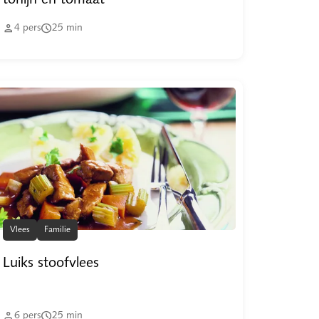
tonijn en tomaat


4
pers
25
min
Vlees
Familie
Luiks stoofvlees


6
pers
25
min