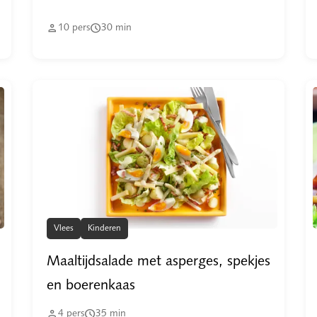


10
pers
30
min
Vlees
Kinderen
Maaltijdsalade met asperges, spekjes
en boerenkaas


4
pers
35
min