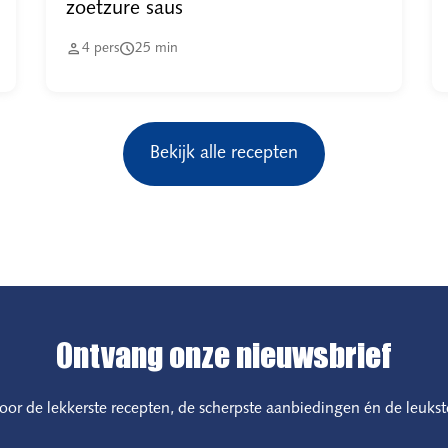
zoetzure saus


4
pers
25
min
Bekijk alle recepten
Ontvang onze nieuwsbrief
 voor de lekkerste recepten, de scherpste aanbiedingen én de leukst