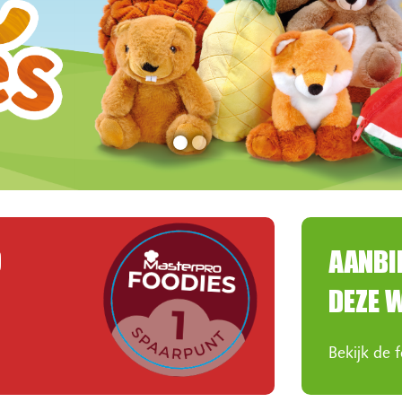
O
AANBI
DEZE 
Bekijk de 