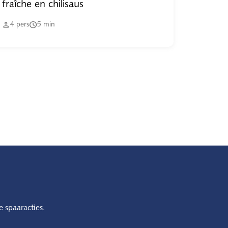
fraîche en chilisaus


4
pers
5
min
e spaaracties.