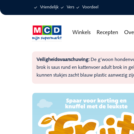

Vriendelijk

Vers

Voordeel
Winkels
Recepten
Ove
Veiligheidswaarschuwing:
De g’woon hondenvoer
brok is saus rund en kattenvoer adult brok in g
kunnen stukjes zacht blauw plastic aanwezig zij