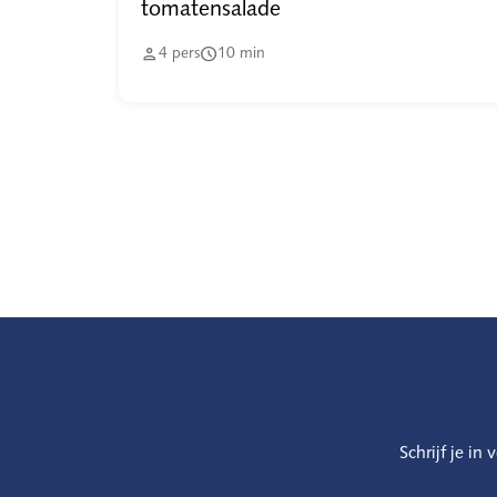
tomatensalade


4
pers
10
min
Schrijf je in