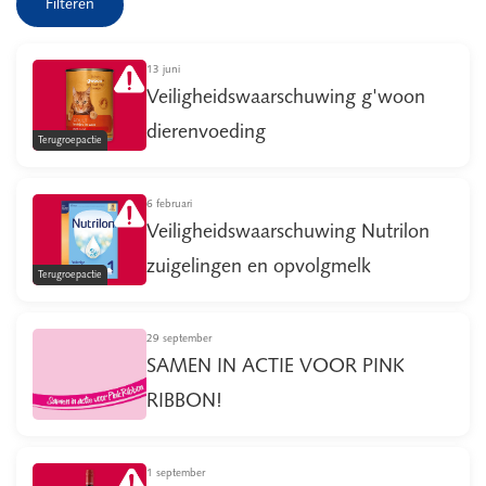
Filteren
13 juni
Veiligheidswaarschuwing g'woon
dierenvoeding
Terugroepactie
6 februari
Veiligheidswaarschuwing Nutrilon
zuigelingen en opvolgmelk
Terugroepactie
29 september
SAMEN IN ACTIE VOOR PINK
RIBBON!
1 september