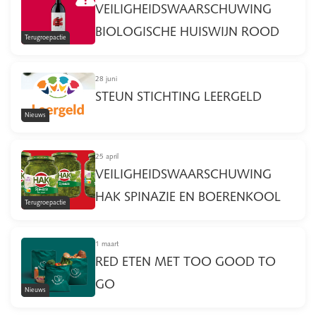
VEILIGHEIDSWAARSCHUWING
BIOLOGISCHE HUISWIJN ROOD
Terugroepactie
28 juni
STEUN STICHTING LEERGELD
Nieuws
25 april
VEILIGHEIDSWAARSCHUWING
HAK SPINAZIE EN BOERENKOOL
Terugroepactie
1 maart
RED ETEN MET TOO GOOD TO
GO
Nieuws