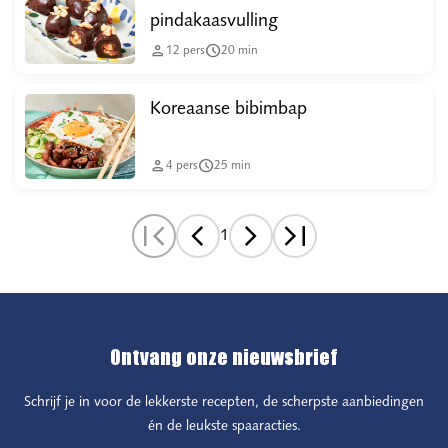
pindakaasvulling


12
pers
20
min
Koreaanse bibimbap


4
pers
25
min
1
Ontvang onze nieuwsbrief
Schrijf je in voor de lekkerste recepten, de scherpste aanbiedingen
én de leukste spaaracties.