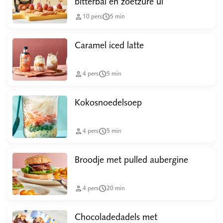
bitterbal en zoetzure ui


10
pers
5
min
Caramel iced latte


4
pers
5
min
Kokosnoedelsoep


4
pers
5
min
Broodje met pulled aubergine


4
pers
20
min
Chocoladedadels met