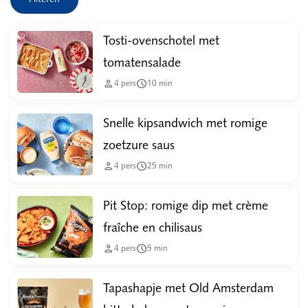
Tosti-ovenschotel met
tomatensalade


4
pers
10
min
Snelle kipsandwich met romige
zoetzure saus


4
pers
25
min
Pit Stop: romige dip met crème
fraîche en chilisaus


4
pers
5
min
Tapashapje met Old Amsterdam