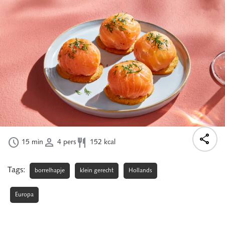




15
min
4
pers
152
kcal
Tags:
borrelhapje
klein gerecht
Hollands
Europa