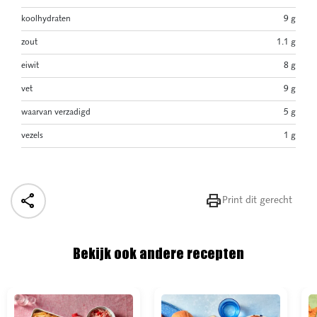
koolhydraten
9 g
zout
1.1 g
eiwit
8 g
vet
9 g
waarvan verzadigd
5 g
vezels
1 g


Print dit gerecht
Bekijk ook andere recepten