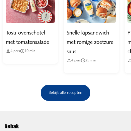
Tosti-ovenschotel
Snelle kipsandwich
P
met tomatensalade
met romige zoetzure
m


saus
c
4
pers
10
min


4
pers
25
min
Bekijk alle recepten
Gebak