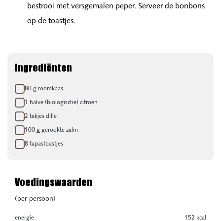
bestrooi met versgemalen peper. Serveer de bonbons
op de toastjes.
Ingrediënten
Boodschappenlijstje
80
g
roomkaas
1 halve (biologische) citroen
2 takjes dille
100
g
gerookte zalm
8 tapastoastjes
Voedingswaarden
(per persoon)
energie
152 kcal