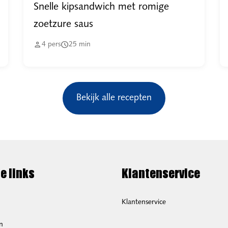
Snelle kipsandwich met romige
zoetzure saus


4
pers
25
min
Bekijk alle recepten
e links
Klantenservice
Klantenservice
n