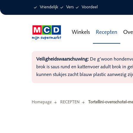

Vriendelijk

Vers

Voordeel
Winkels
Recepten
Ove
Veiligheidswaarschuwing:
De g’woon hondenvoer
brok is saus rund en kattenvoer adult brok in g
kunnen stukjes zacht blauw plastic aanwezig zij
Homepage
RECEPTEN
Tortellini-ovenschotel-