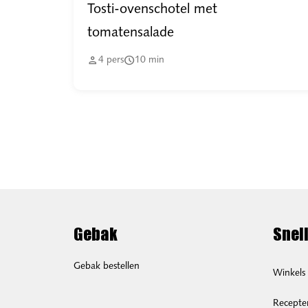
Tosti-ovenschotel met
tomatensalade


4
pers
10
min
Gebak
Snell
Gebak bestellen
Winkels
Recepte