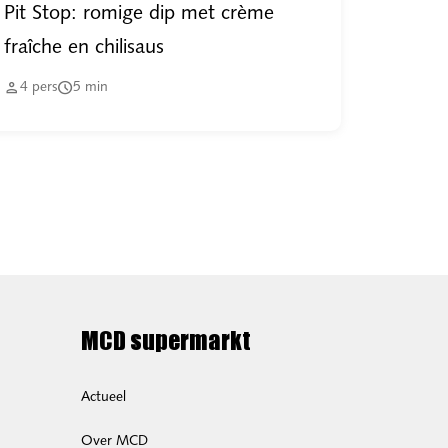
Pit Stop: romige dip met crème
fraîche en chilisaus


4
pers
5
min
MCD supermarkt
Actueel
Over MCD