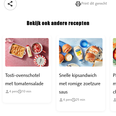


Print dit gerecht
Bekijk ook andere recepten
Tosti-ovenschotel
Snelle kipsandwich
P
met tomatensalade
met romige zoetzure
m


saus
c
4
pers
10
min


4
pers
25
min