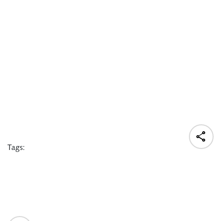

Tags: