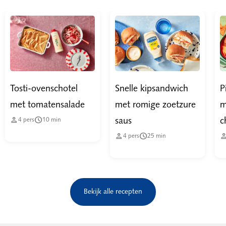
Tosti-ovenschotel
Snelle kipsandwich
P
met tomatensalade
met romige zoetzure
m


saus
c
4
pers
10
min


4
pers
25
min
Bekijk alle recepten