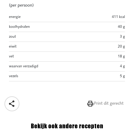
(per persoon)
energie
411 kcal
koolhydraten
40 g
zout
3 g
eiwit
20 g
vet
18 g
waarvan verzadigd
4 g
vezels
5 g


Print dit gerecht
Bekijk ook andere recepten