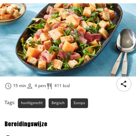




15
min
4
pers
411
kcal
Tags:
hoofdgerecht
Belgisch
Europa
Bereidingswijze