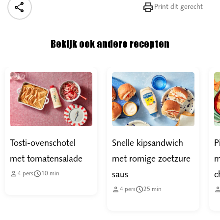


Print dit gerecht
Bekijk ook andere recepten
Tosti-ovenschotel
Snelle kipsandwich
P
met tomatensalade
met romige zoetzure
m


saus
c
4
pers
10
min


4
pers
25
min