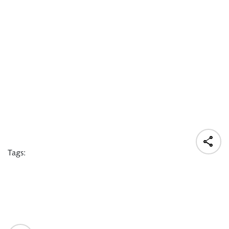

Tags: