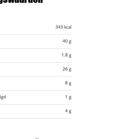
343 kcal
40 g
1.8 g
26 g
8 g
igd
1 g
4 g