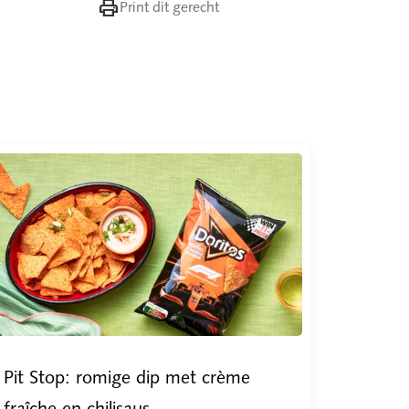

Print dit gerecht
Pit Stop: romige dip met crème