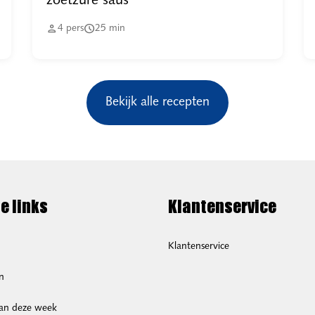
zoetzure saus


4
pers
25
min
Bekijk alle recepten
e links
Klantenservice
Klantenservice
n
van deze week