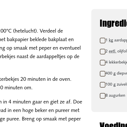
Ingred
0°C (hetelucht). Verdeel de
Boodsch
met bakpapier beklede bakplaat en
1
kg
aardapp
reng op smaak met peper en eventueel
2
eetl.
olijfol
rbekjes naast de aardappeltjes op de
4 lekkerbekj
400
g
diepvr
kerbekjes 20 minuten in de oven.
100
g
zuivel
 10 minuten om.
8 augurken
 in 4 minuten gaar en giet ze af. Doe
ead in een hoge beker en pureer met
ïge puree. Breng op smaak met peper
Voedin