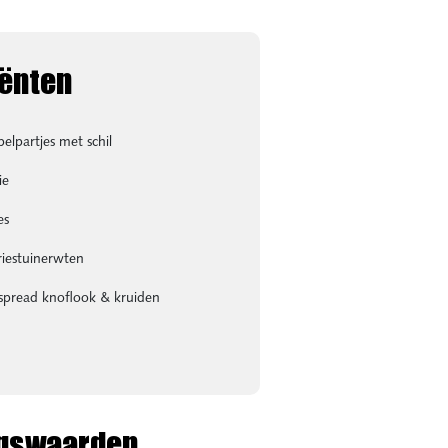
iënten
appenlijstje
elpartjes met schil
ie
es
iestuinerwten
spread knoflook & kruiden
gswaarden