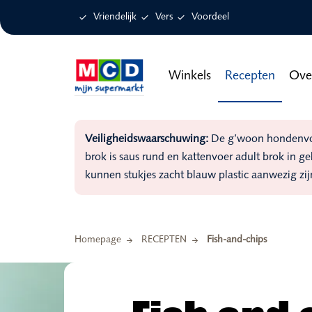

Vriendelijk

Vers

Voordeel
Winkels
Recepten
Ove
Veiligheidswaarschuwing:
De g’woon hondenvoer
brok is saus rund en kattenvoer adult brok in g
kunnen stukjes zacht blauw plastic aanwezig zij
Homepage
RECEPTEN
Fish-and-chips