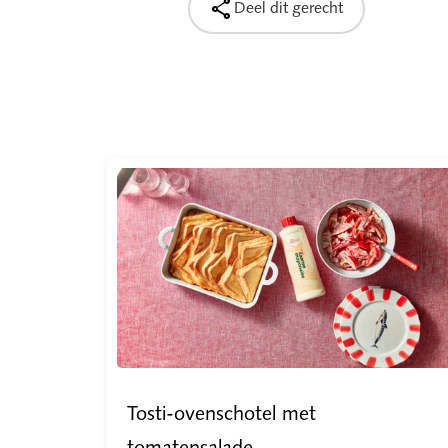

Deel dit gerecht
Tosti-ovenschotel met