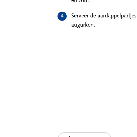
en zout.
Serveer de aardappelpartjes
augurken.