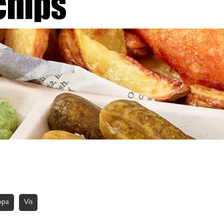
chips
opa
Vis