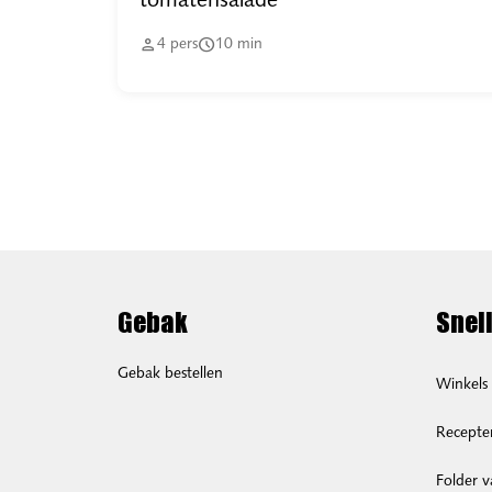
tomatensalade


4
pers
10
min
Gebak
Snell
Gebak bestellen
Winkels
Recepte
Folder 