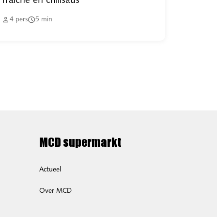
fraîche en chilisaus


4
pers
5
min
MCD supermarkt
Actueel
Over MCD