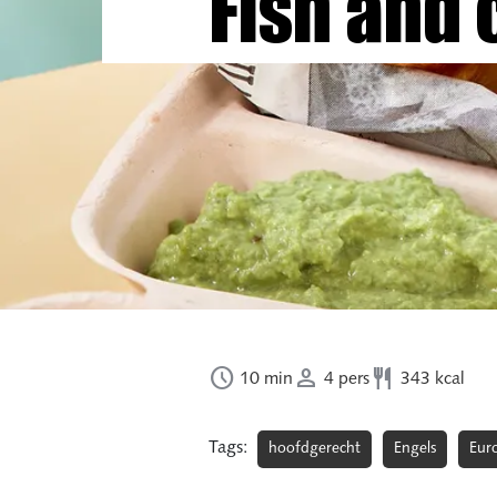
Fish and 



10
min
4
pers
343
kcal
Tags:
hoofdgerecht
Engels
Eur