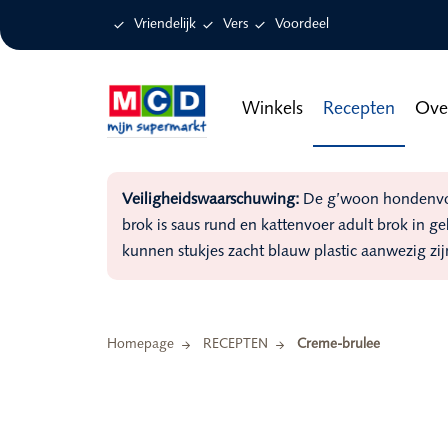

Vriendelijk

Vers

Voordeel
Winkels
Recepten
Ove
Veiligheidswaarschuwing:
De g’woon hondenvoer
brok is saus rund en kattenvoer adult brok in g
kunnen stukjes zacht blauw plastic aanwezig zij
Homepage
RECEPTEN
Creme-brulee