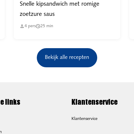
Snelle kipsandwich met romige
zoetzure saus


4
pers
25
min
Bekijk alle recepten
e links
Klantenservice
Klantenservice
n