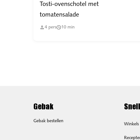
Tosti-ovenschotel met
tomatensalade


4
pers
10
min
Gebak
Snell
Gebak bestellen
Winkels
Recepte