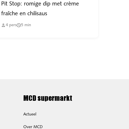
Pit Stop: romige dip met crème
fraîche en chilisaus


4
pers
5
min
MCD supermarkt
Actueel
Over MCD