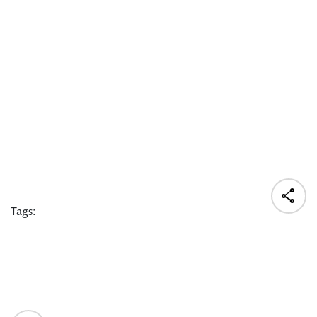

Tags: