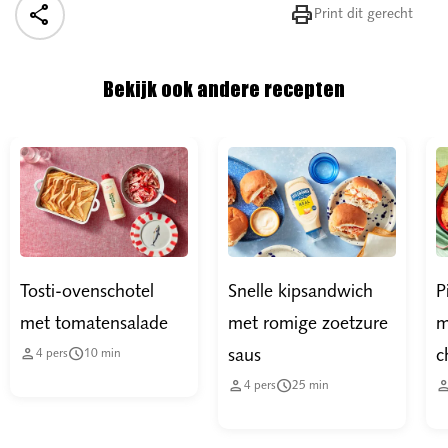


Print dit gerecht
Bekijk ook andere recepten
Tosti-ovenschotel
Snelle kipsandwich
P
met tomatensalade
met romige zoetzure
m


saus
c
4
pers
10
min


4
pers
25
min