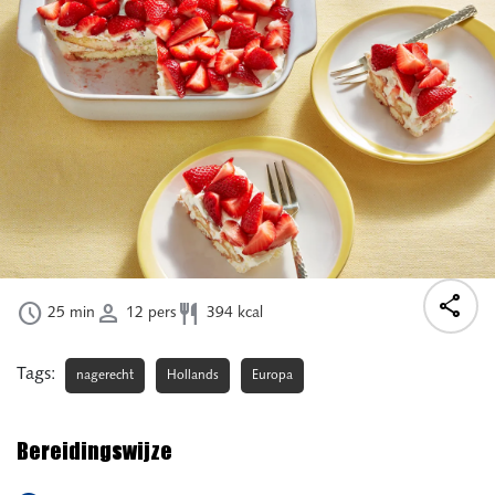




25
min
12
pers
394
kcal
Tags:
nagerecht
Hollands
Europa
Bereidingswijze