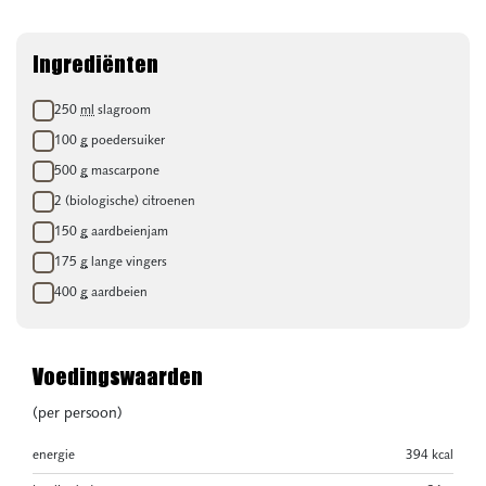
Ingrediënten
Boodschappenlijstje
250
ml
slagroom
100
g
poedersuiker
500
g
mascarpone
2 (biologische) citroenen
150
g
aardbeienjam
175
g
lange vingers
400
g
aardbeien
Voedingswaarden
(per persoon)
energie
394 kcal