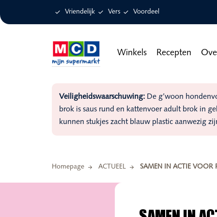

Vriendelijk

Vers

Voordeel
Winkels
Recepten
Ove
Veiligheidswaarschuwing:
De g’woon hondenvoer
brok is saus rund en kattenvoer adult brok in g
kunnen stukjes zacht blauw plastic aanwezig zij
Homepage
ACTUEEL
SAMEN IN ACTIE VOOR 