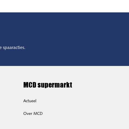
e spaaracties.
MCD supermarkt
Actueel
Over MCD