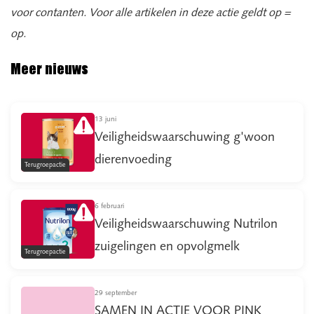
voor contanten. Voor alle artikelen in deze actie geldt op =
op.
Meer nieuws
13 juni
Veiligheidswaarschuwing g'woon
dierenvoeding
Terugroepactie
6 februari
Veiligheidswaarschuwing Nutrilon
zuigelingen en opvolgmelk
Terugroepactie
29 september
SAMEN IN ACTIE VOOR PINK